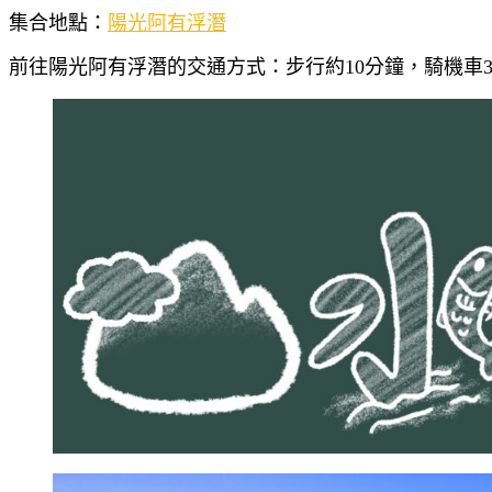
集合地點：
陽光阿有浮潛
前往陽光阿有浮潛的交通方式：步行約10分鐘，騎機車