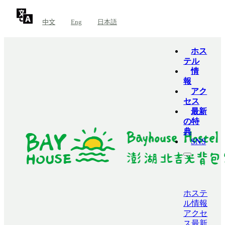
中文
Eng
日本語
ホス
テル
情
報
アク
セス
最新
の特
典
SNS
ホステ
ル
情報
アクセ
ス
最新