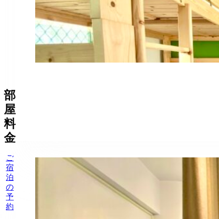
部
屋
料
金
ご
宿
泊
の
予
約