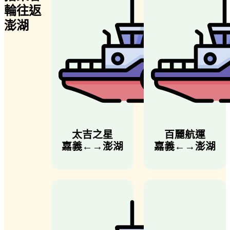
輪往返
澎湖
太吉之星
百麗航運
嘉義←→澎湖
嘉義←→澎湖